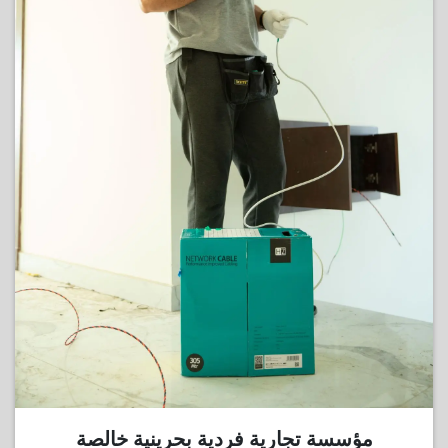
‎مؤسسة تجارية فردية بحرينية خالصة