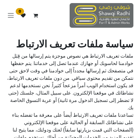
خطي للذهاب إلى المحتوى
0
سياسة ملفات تعريف الارتباط
ملفات تعريف الارتباط هي نصوص موجزة يتم إرسالها من قِبَل
خوادمنا لحاسوبك أو جهازك عندما تصل إلى خدماتنا. يتم حفظها
في متصفحك ثم إرسالها مجدداً إلى خوادمنا في وقت لاحق حتى
نتمكن من تقديم محتوى سياقي. من دون ملفات تعريف الارتباط،
قد يكون استخدام الويب أمراً مزعجاً كثيراً. نحن نستخدمها لدعم
نشاطاتك في موقعنا الإلكترون. على سبيل المثال، جلستك (حتى
لا تضطر إلى تسجيل الدخول مرة ثانية) أو عربة التسوق الخاصة
بك.
تساعدنا ملفات تعريف الارتباط أيضاً على معرفة ما تفضله بناء
على نشاطاتك السابقة أو الحالية على موقعنا الإلكتروني
(الصفحات التي قمت بزيارتها سابقاً) لغتك ودولتك، مما يتيح لنا
تقديم المزيد من الخدمات المحسّنة من أجلك. نستخدم ملفات