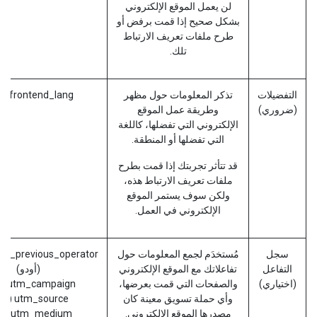
لن يعمل الموقع الإلكتروني
بشكل صحيح إذا قمت برفض أو
طرح ملفات تعريف الارتباط
تلك.
التفضيلات
تذكر المعلومات حول مظهر
frontend_lang (أودو)
(ضروري)
وطريقة عمل الموقع
الإلكتروني التي تفضلها، كاللغة
التي تفضلها أو المنطقة.
قد تتأثر تجربتك إذا قمت بطرح
ملفات تعريف الارتباط هذه،
ولكن سوف يستمر الموقع
الإلكتروني في العمل.
سجل
مُستخدَم لجمع المعلومات حول
hat_previous_operator
التفاعل
تفاعلاتك مع الموقع الإلكتروني
(أودو)
(اختياري)
والصفحات التي قمت بعرضها،
utm_campaign (أودو)
وأي حملة تسويق معينة كان
utm_source (أودو)
مصدرها الموقع الإلكتروني.
utm_medium (أودو)